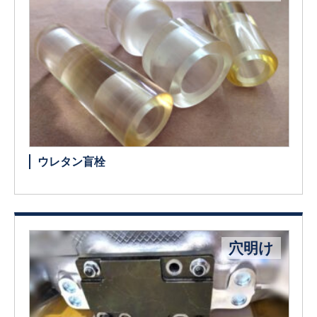
ウレタン盲栓
穴明け