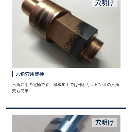
穴明け
六角穴用電極
六角穴用の電極です。機械加工では作れないピン角の六角
穴も簡単……
穴明け