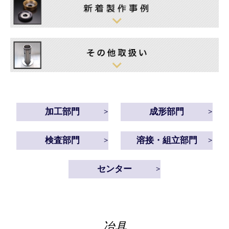
加工部門
成形部門
検査部門
溶接・組立部門
センター
冶具