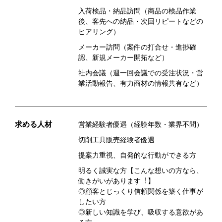
入荷検品・納品訪問（商品の検品作業
後、客先への納品・次回リピートなどの
ヒアリング）
メーカー訪問（案件の打合せ・進捗確
認、新規メーカー開拓など）
社内会議（週一回会議での受注状況・営
業活動報告、有力商材の情報共有など）
求める人材
営業経験者優遇（経験年数・業界不問）
切削工具販売経験者優遇
提案力重視、自発的な行動ができる方
明るく誠実な方【こんな想いの⽅なら、
働きがいがあります︕】
◎顧客とじっくり信頼関係を築く仕事が
したい⽅
◎新しい知識を学び、吸収する意欲があ