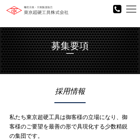
togg
navi
募集要項
採用情報
私たち東京超硬工具は御客様の立場になり、御
客様のご要望を最善の形で具現化する少数精鋭
の集団です。