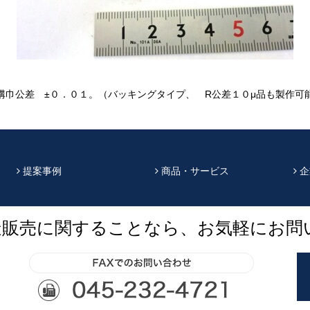
溝巾公差 ±０．０１。（バッキングタイプ、 R公差１０μ品も製作可
提案事例
商品・サービス
企
造販売に関することなら、お気軽にお問