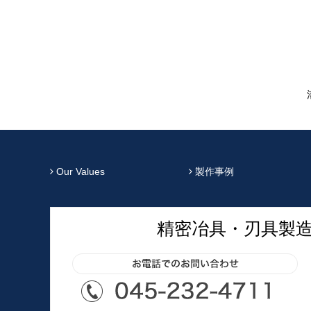
Our Values
製作事例
精密冶具・刃具製