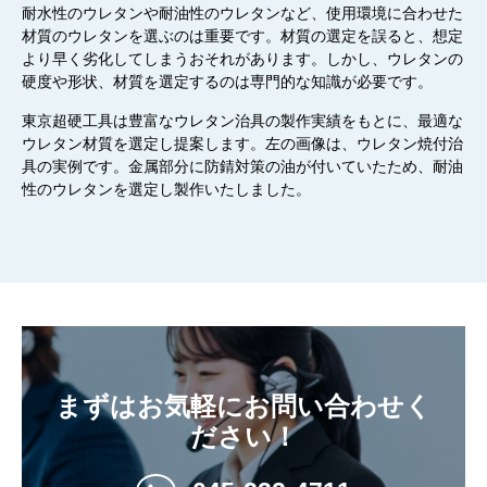
耐水性のウレタンや耐油性のウレタンなど、
使用
環境に合
わせ
た
材質の
ウレタンを選ぶの
は
重要です。材質の選定を誤ると
、
想定
より早く劣化してしまう
おそ
れがあります。しかし、ウレタンの
硬度や形状、材質を選定するのは専門的な知識が必要
で
す。
東京超硬工具は
豊富な
ウレタン治具の製作実績を
もと
に、最適な
ウレタン材質を選定
し提案しま
す。左の画像は
、
ウレタン焼付治
具
の実例です。
金属部分に防錆対策の油が付いていたため、耐油
性のウレタンを選定し製作いたしました。
まずはお気軽にお問い合わせく
ださい！