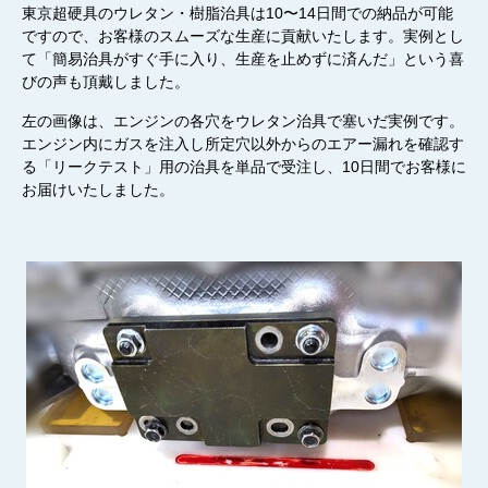
東京超硬具のウレタン・樹脂治具は10
〜
14日
間
で
の
納品が可能
です
ので、お客様のスムーズな生産に貢献いたします。実例とし
て
「
簡易治具がすぐ手に入
り
、生産を止めずに済んだ
」
という喜
びの声も頂戴し
ました
。
左の
画像
は、エンジン
の
各穴をウレタン治具で塞
いだ実例です。
エンジン内にガスを注入し所定穴以外からのエアー漏れを確認す
る
「リークテスト」用の
治具
を
単品
で受注し、
10日
間
でお客様に
お届けいたしました。