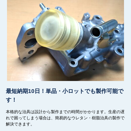
最短納期10日！単品・小ロットでも製作可能で
す！
本格的な
治具
は設計から
製作
までの
時間がかか
ります。
生産
の
遅
れ
で
困ってしまう場合は、簡易的なウレタン・樹脂治具
の
製作で
解決できます。