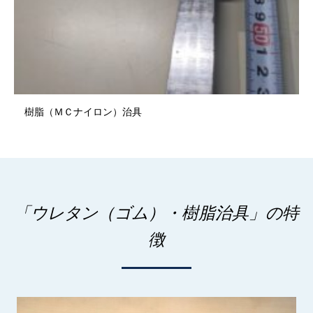
樹脂（ＭＣナイロン）治具
「ウレタン（ゴム）・樹脂治具」の特
徴