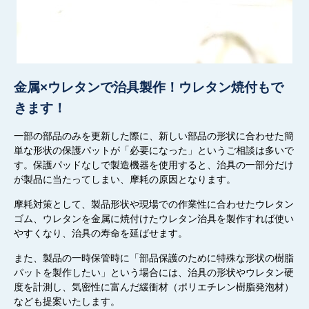
金属×ウレタンで治具製作！ウレタン焼付もで
きます！
一部の部品のみを更新した際に、新しい部品の形状に合わせた簡
単な形状の保護パットが
「
必要になった
」
というご相談
は
多
いで
す。保護パッド
なしで製造機器を
使用すると、
治具の
一部
分
だけ
が
製品
に
当たってしまい
、
摩耗
の
原因となります。
摩耗対策として、製品形状や
現場での
作業性
に
合わせたウレタン
ゴム、ウレタンを金属に焼付けたウレタン治具を製作す
れば
使い
やすくな
り、
治具の寿命を
延ばせます
。
また、製品
の
一時保管
時に「
部品保護
の
ために特殊な形状の樹脂
パットを製作したい
」
という場合には、
治具の
形状やウレタン硬
度を計測し、気密性に富んだ緩衝材（ポリエチレン樹脂発泡材）
なども提案
いた
します。