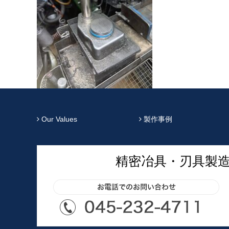
Our Values
製作事例
精密冶具・刃具製