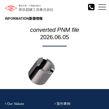
togg
navi
INFORMATION
新着情報
converted PNM file
2026.06.05
Our Values
製作事例